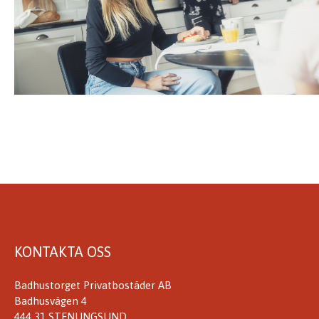
KONTAKTA OSS
Badhustorget Privatbostäder AB
Badhusvägen 4
444 31 STENUNGSUND