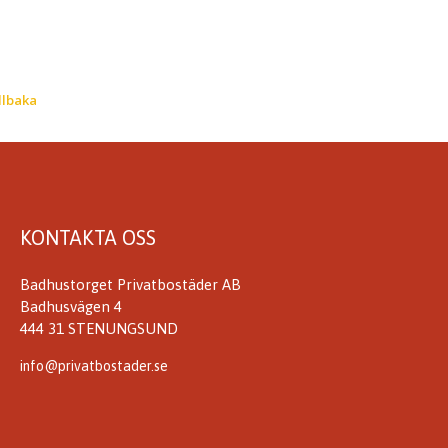
llbaka
KONTAKTA OSS
Badhustorget Privatbostäder AB
Badhusvägen 4
444 31 STENUNGSUND
info@privatbostader.se