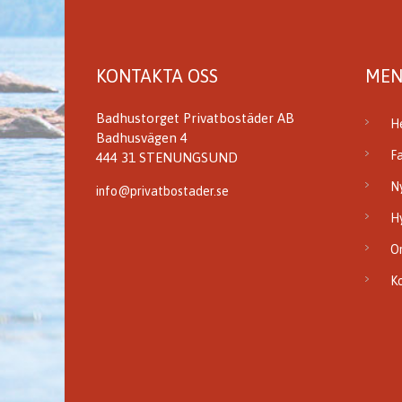
KONTAKTA OSS
MEN
Badhustorget Privatbostäder AB
H
Badhusvägen 4
F
444 31 STENUNGSUND
N
info@privatbostader.se
H
O
K