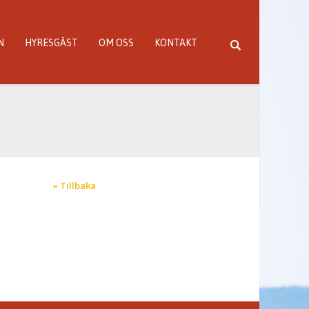
N
HYRESGÄST
OM OSS
KONTAKT
« Tillbaka