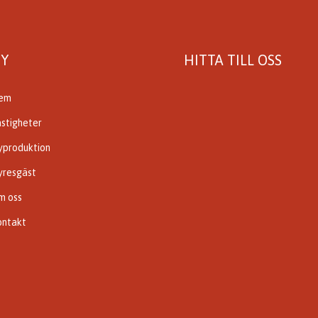
Y
HITTA TILL OSS
em
astigheter
yproduktion
yresgäst
m oss
ontakt