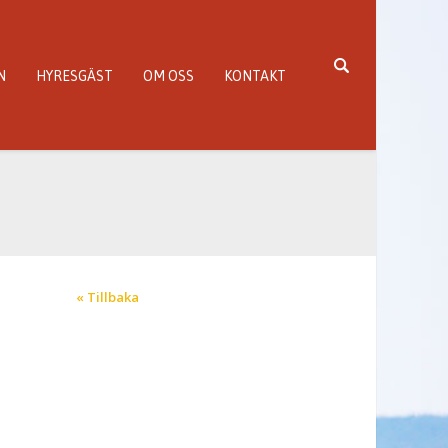
N
HYRESGÄST
OM OSS
KONTAKT
« Tillbaka