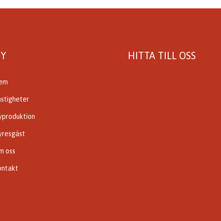
Y
HITTA TILL OSS
em
astigheter
yproduktion
yresgäst
m oss
ontakt