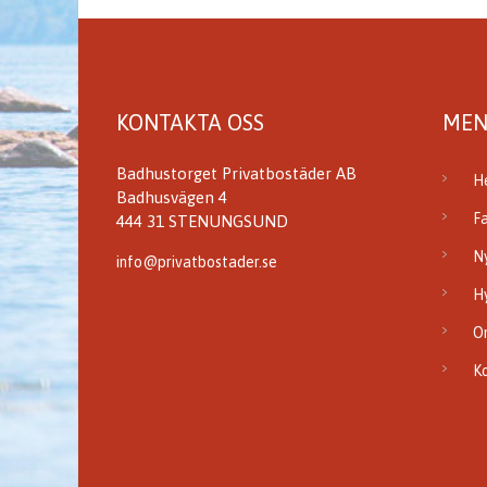
KONTAKTA OSS
MEN
Badhustorget Privatbostäder AB
H
Badhusvägen 4
F
444 31 STENUNGSUND
N
info@privatbostader.se
H
O
K